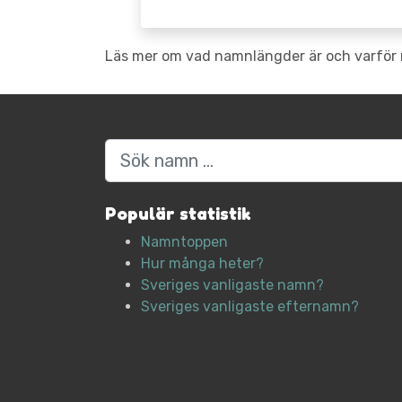
Läs mer om vad namnlängder är och varför 
Sök
Populär statistik
Namntoppen
Hur många heter?
Sveriges vanligaste namn?
Sveriges vanligaste efternamn?