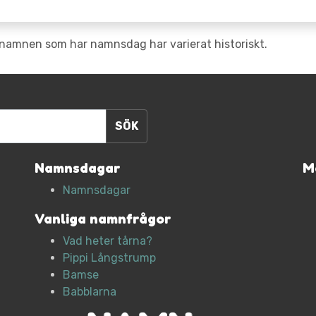
namnen som har namnsdag har varierat historiskt.
Namnsdagar
M
Namnsdagar
Vanliga namnfrågor
Vad heter tårna?
Pippi Långstrump
Bamse
Babblarna