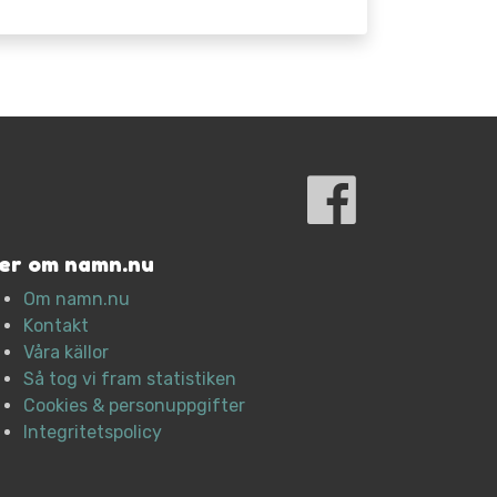
er om namn.nu
Om namn.nu
Kontakt
Våra källor
Så tog vi fram statistiken
Cookies & personuppgifter
Integritetspolicy