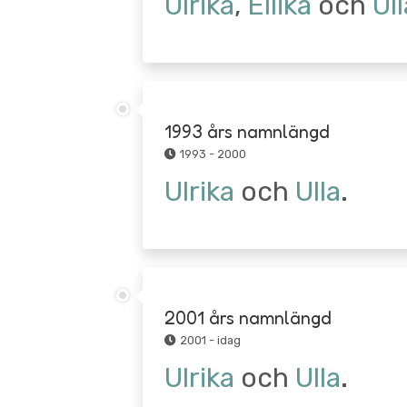
Ulrika
,
Ellika
och
Ull
1993 års namnlängd
1993 - 2000
Ulrika
och
Ulla
.
2001 års namnlängd
2001 - idag
Ulrika
och
Ulla
.