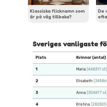
Klassiska flicknamn som
De 
är på väg tillbaka?
eft
Sveriges vanligaste 
Plats
Kvinnor (antal)
1
Maria
(448317 st)
2
Elisabeth
(345869
3
Anna
(304877 st
4
Kristina
(282825 