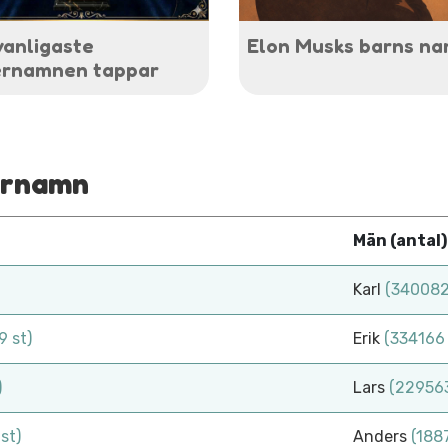
vanligaste
Elon Musks barns n
ernamnen tappar
förnamn
Män (antal)
Karl
(340082
 st)
Erik
(334166 
)
Lars
(229563
st)
Anders
(188