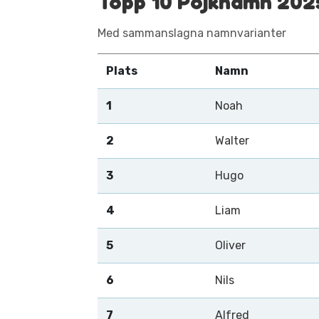
Topp 10 Pojknamn 202
Med sammanslagna namnvarianter
Plats
Namn
1
Noah
2
Walter
3
Hugo
4
Liam
5
Oliver
6
Nils
7
Alfred