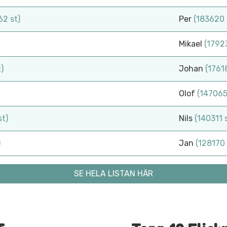
2 st)
Per
(183620 
Mikael
(1792
)
Johan
(1761
Olof
(147065
st)
Nils
(140311 
)
Jan
(128170 
SE HELA LISTAN HÄR