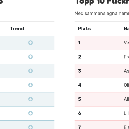
5
Topp 10 Flic
Med sammanslagna namn
Trend
Plats
N
1
Ve
2
Fr
3
As
4
Ol
5
Al
6
Lil
7
El