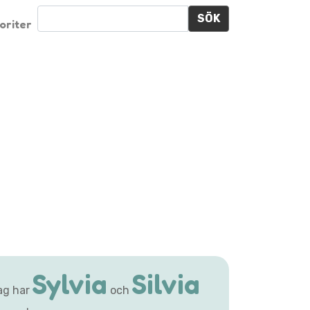
SÖK
oriter
Sylvia
Silvia
ag har
och