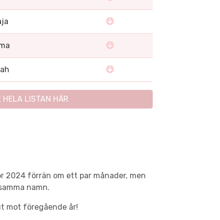
ja
lma
eah
E HELA LISTAN HÄR
för 2024 förrän om ett par månader, men
av samma namn.
 ut mot föregående år!