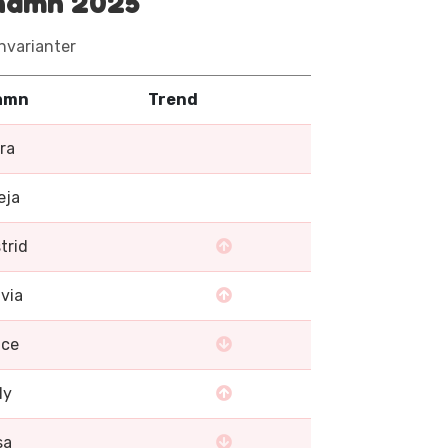
knamn 2025
varianter
amn
Trend
ra
eja
trid
ivia
ice
ly
sa