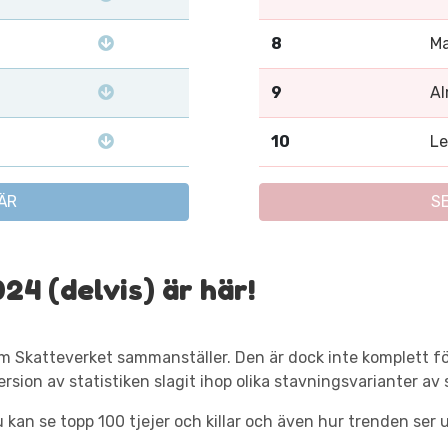
8
Ma
9
A
10
L
ÄR
S
24 (delvis) är här!
om Skatteverket sammanställer. Den är dock inte komplett 
 version av statistiken slagit ihop olika stavningsvarianter 
 kan se topp 100 tjejer och killar och även hur trenden ser