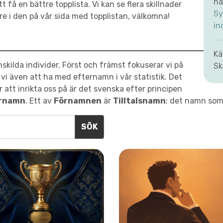
na
få en bättre topplista. Vi kan se flera skillnader
Sy
re i den på vår sida med topplistan, välkomna!
in
Kä
kilda individer. Först och främst fokuserar vi på
Sk
i även att ha med efternamn i vår statistik. Det
 att inrikta oss på är det svenska efter principen
rnamn
. Ett av
Förnamnen
är
Tilltalsnamn
; det namn som