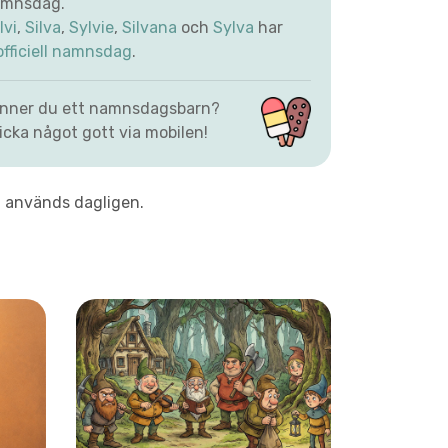
mnsdag.
lvi
,
Silva
,
Sylvie
,
Silvana
och
Sylva
har
officiell namnsdag
.
nner du ett namnsdagsbarn?
icka något gott via mobilen!
 används dagligen.