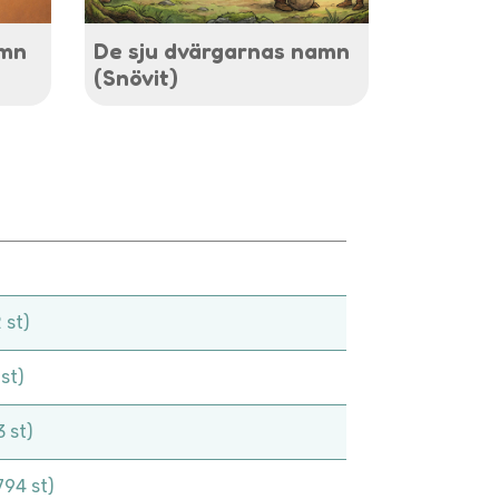
amn
De sju dvärgarnas namn
(Snövit)
 st)
st)
 st)
794 st)