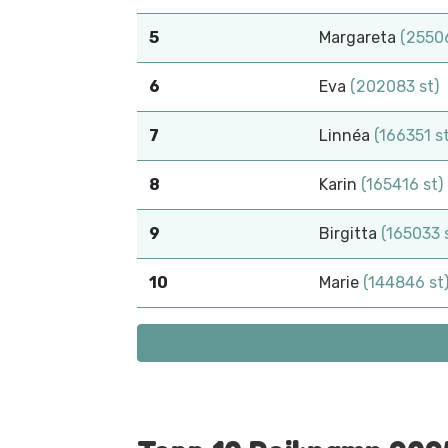
5
Margareta
(25506
6
Eva
(202083 st)
7
Linnéa
(166351 st
8
Karin
(165416 st)
9
Birgitta
(165033 
10
Marie
(144846 st