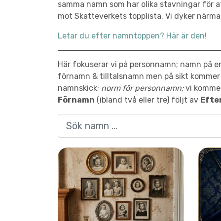
samma namn som har olika stavningar för att 
mot Skatteverkets topplista. Vi dyker närma
Letar du efter namntoppen? Här är den!
Här fokuserar vi på personnamn; namn på ens
förnamn & tilltalsnamn men på sikt kommer v
namnskick;
norm för personnamn;
vi kommer
Förnamn
(ibland två eller tre) följt av
Efte
Sök