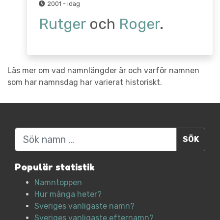
2001 - idag
Rutger
och
Roger
.
Läs mer om vad namnlängder är och varför namnen
som har namnsdag har varierat historiskt.
Sök
Populär statistik
Namntoppen
Hur många heter?
Sveriges vanligaste namn?
Sveriges vanligaste efternamn?