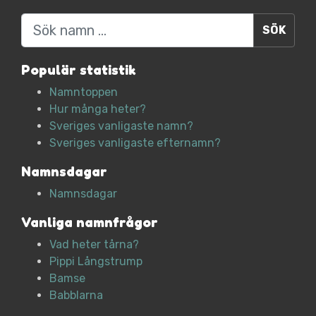
Sök
Populär statistik
Namntoppen
Hur många heter?
Sveriges vanligaste namn?
Sveriges vanligaste efternamn?
Namnsdagar
Namnsdagar
Vanliga namnfrågor
Vad heter tårna?
Pippi Långstrump
Bamse
Babblarna