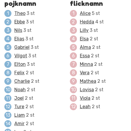
pojknamn
flicknamn
Theo
3 st
Alice
5 st
Ebbe
3 st
Hedda
4 st
Nils
3 st
Lilly
3 st
Elias
3 st
Elsa
2 st
Gabriel
3 st
Alma
2 st
Vilgot
3 st
Essa
2 st
Elton
3 st
Minna
2 st
Felix
2 st
Vera
2 st
Charlie
2 st
Mathea
2 st
Noah
2 st
Lovisa
2 st
Joel
2 st
Viola
2 st
Ture
2 st
Leah
2 st
Liam
2 st
Amir
2 st