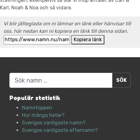
stavningen, exempelvis så slår vi ihop antalet av Carl &
Karl, Noah & Noa och så vidare.
Vi blir jätteglada om ni lämnar en länk eller hänvisar till
oss, här nedan kan ni kopiera en länk till denna sidan.
Kopiera länk
Sök
Populär statistik
Namntoppen
Hur många heter?
Sveriges vanligaste namn?
Sveriges vanligaste efternamn?