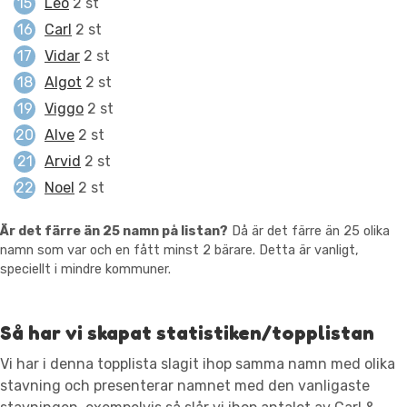
Leo
2 st
Carl
2 st
Vidar
2 st
Algot
2 st
Viggo
2 st
Alve
2 st
Arvid
2 st
Noel
2 st
Är det färre än 25 namn på listan?
Då är det färre än 25 olika
namn som var och en fått minst 2 bärare. Detta är vanligt,
speciellt i mindre kommuner.
Så har vi skapat statistiken/topplistan
Vi har i denna topplista slagit ihop samma namn med olika
stavning och presenterar namnet med den vanligaste