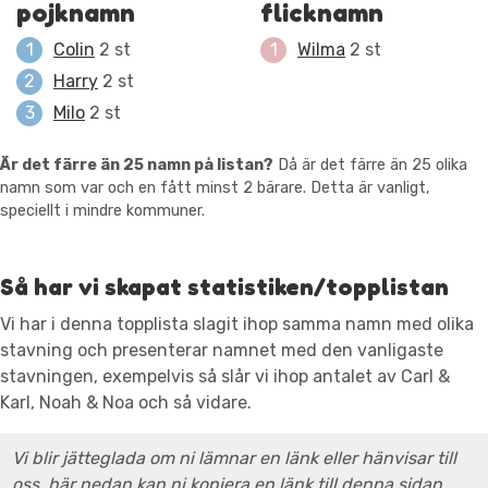
pojknamn
flicknamn
Colin
2 st
Wilma
2 st
Harry
2 st
Milo
2 st
Är det färre än 25 namn på listan?
Då är det färre än 25 olika
namn som var och en fått minst 2 bärare. Detta är vanligt,
speciellt i mindre kommuner.
Så har vi skapat statistiken/topplistan
Vi har i denna topplista slagit ihop samma namn med olika
stavning och presenterar namnet med den vanligaste
stavningen, exempelvis så slår vi ihop antalet av Carl &
Karl, Noah & Noa och så vidare.
Vi blir jätteglada om ni lämnar en länk eller hänvisar till
oss, här nedan kan ni kopiera en länk till denna sidan.