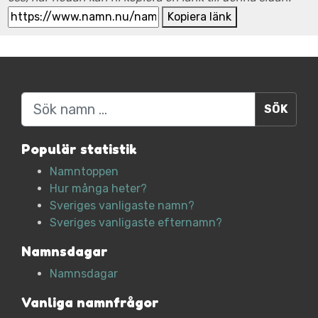
Kopiera länk
Sök
Populär statistik
Namntoppen
Hur många heter?
Sveriges vanligaste namn?
Sveriges vanligaste efternamn?
Namnsdagar
Namnsdagar
Vanliga namnfrågor