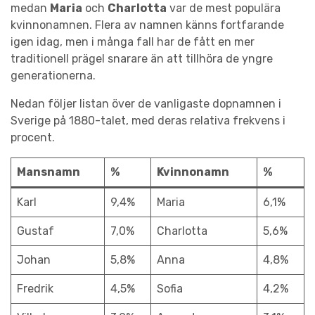
medan
Maria
och
Charlotta
var de mest populära
kvinnonamnen. Flera av namnen känns fortfarande
igen idag, men i många fall har de fått en mer
traditionell prägel snarare än att tillhöra de yngre
generationerna.
Nedan följer listan över de vanligaste dopnamnen i
Sverige på 1880-talet, med deras relativa frekvens i
procent.
Mansnamn
%
Kvinnonamn
%
Karl
9,4%
Maria
6,1%
Gustaf
7,0%
Charlotta
5,6%
Johan
5,8%
Anna
4,8%
Fredrik
4,5%
Sofia
4,2%