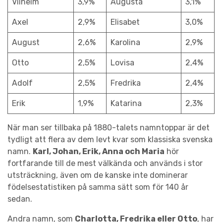
Vilhelm
3,9%
Augusta
3,1%
Axel
2,9%
Elisabet
3,0%
August
2,6%
Karolina
2,9%
Otto
2,5%
Lovisa
2,4%
Adolf
2,5%
Fredrika
2,4%
Erik
1,9%
Katarina
2,3%
När man ser tillbaka på 1880-talets namntoppar är det
tydligt att flera av dem levt kvar som klassiska svenska
namn.
Karl, Johan, Erik, Anna och Maria
hör
fortfarande till de mest välkända och används i stor
utsträckning, även om de kanske inte dominerar
födelsestatistiken på samma sätt som för 140 år
sedan.
Andra namn, som
Charlotta, Fredrika eller Otto
, har