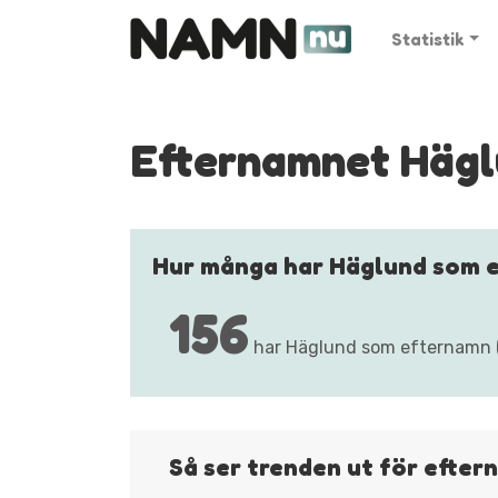
Statistik
Efternamnet Häg
Hur många har Häglund som 
156
har Häglund som efternamn (s
Så ser trenden ut för efte