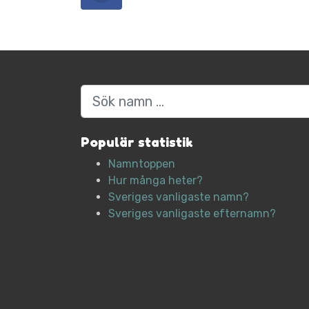
Sök
Populär statistik
Namntoppen
Hur många heter?
Sveriges vanligaste namn?
Sveriges vanligaste efternamn?