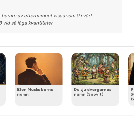
n bärare av efternamnet visas som 0 i vårt
B vid så låga kvantiteter.
Elon Musks barns
De sju dvärgarnas
P
namn
namn (Snövit)
S
t