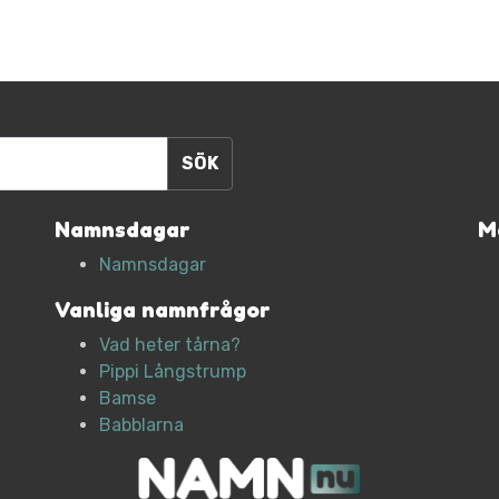
Namnsdagar
M
Namnsdagar
Vanliga namnfrågor
Vad heter tårna?
Pippi Långstrump
Bamse
Babblarna