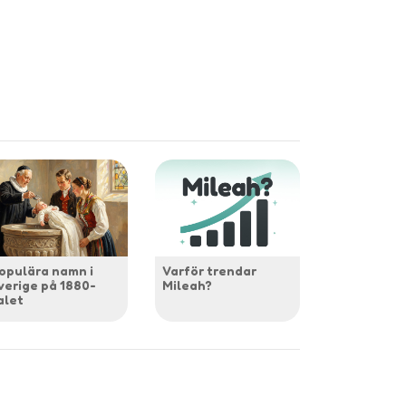
opulära namn i
Varför trendar
verige på 1880-
Mileah?
alet