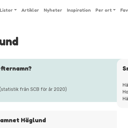
Listor
Artiklar
Nyheter
Inspiration
Per ort
Fav
lund
efternamn?
S
Hä
tatistik från SCB för år 2020)
Ho
Hä
rnamnet Häglund