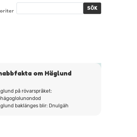
SÖK
oriter
nabbfakta om Häglund
glund på rövarspråket:
hägoglolunondod
glund baklänges blir: Dnulgäh