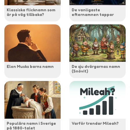
Klassiska flicknamn som
De vanligaste
är på väg tillbaka?
efternamnen tappar
Elon Musks barns namn
De sju dvärgarnas namn
(Snövit)
Populära namn i Sverige
Varför trendar Mileah?
på 1880-talet