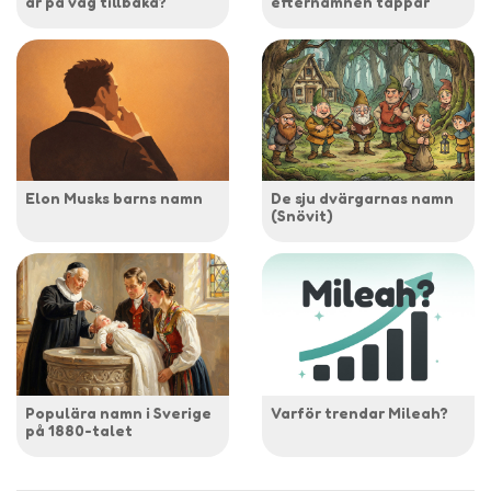
är på väg tillbaka?
efternamnen tappar
Elon Musks barns namn
De sju dvärgarnas namn
(Snövit)
Populära namn i Sverige
Varför trendar Mileah?
på 1880-talet