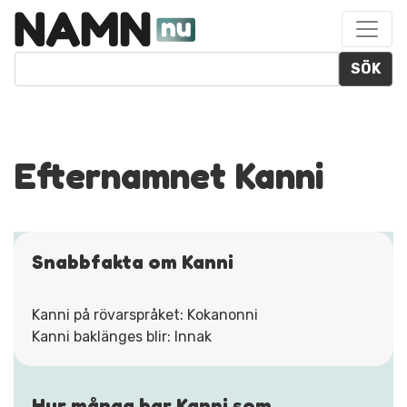
SÖK
Efternamnet Kanni
Snabbfakta om Kanni
Kanni på rövarspråket: Kokanonni
Kanni baklänges blir: Innak
Hur många har Kanni som