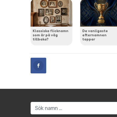
Klassiska flicknamn
De vanligaste
som är på väg
efternamnen
tillbaka?
tappar
Sök