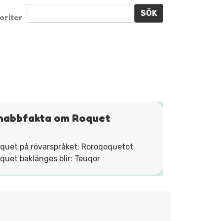
SÖK
oriter
nabbfakta om Roquet
quet på rövarspråket: Roroqoquetot
quet baklänges blir: Teuqor