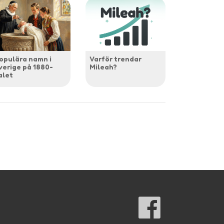
opulära namn i
Varför trendar
verige på 1880-
Mileah?
alet