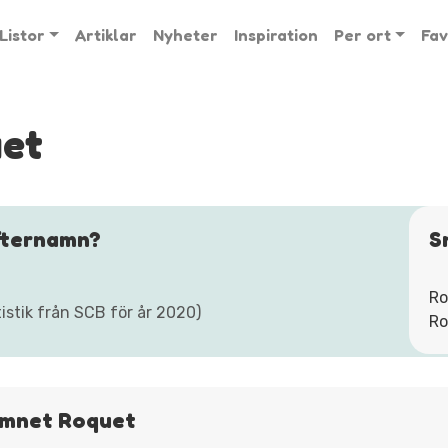
Listor
Artiklar
Nyheter
Inspiration
Per ort
Fav
uet
fternamn?
S
Ro
stik från SCB för år 2020)
Ro
namnet Roquet