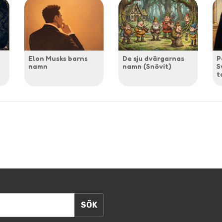
Elon Musks barns
De sju dvärgarnas
P
namn
namn (Snövit)
S
t