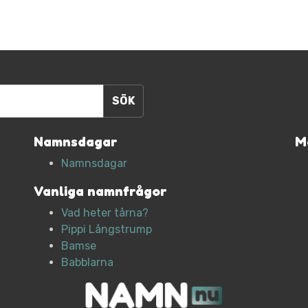
Namnsdagar
M
Namnsdagar
Vanliga namnfrågor
Vad heter tårna?
Pippi Långstrump
Bamse
Babblarna