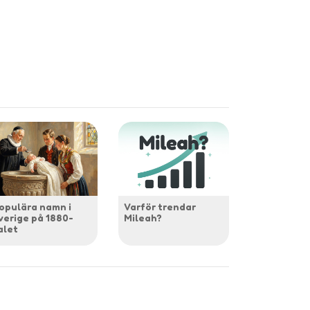
opulära namn i
Varför trendar
verige på 1880-
Mileah?
alet