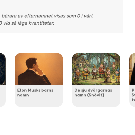
n bärare av efternamnet visas som 0 i vårt
B vid så låga kvantiteter.
Elon Musks barns
De sju dvärgarnas
P
namn
namn (Snövit)
S
t