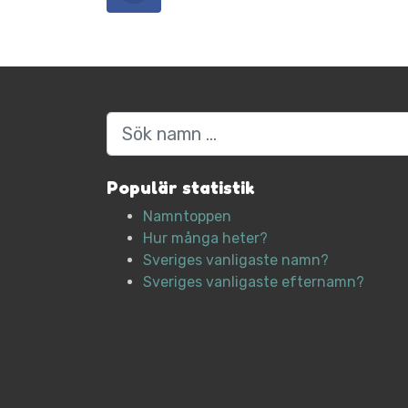
Sök
Populär statistik
Namntoppen
Hur många heter?
Sveriges vanligaste namn?
Sveriges vanligaste efternamn?