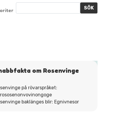
SÖK
oriter
nabbfakta om Rosenvinge
senvinge på rövarspråket:
rososenonvovinongoge
senvinge baklänges blir: Egnivnesor