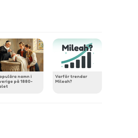
opulära namn i
Varför trendar
verige på 1880-
Mileah?
alet