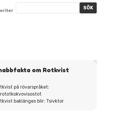
SÖK
oriter
nabbfakta om Rotkvist
tkvist på rövarspråket:
rototkokvovisostot
tkvist baklänges blir: Tsivktor