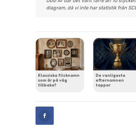
Obs! År där det varit färre än 10 stycke
diagram, då vi inte har statistik från SC
Klassiska flicknamn
De vanligaste
som är på väg
efternamnen
tillbaka?
tappar