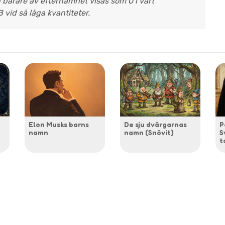
n bärare av efternamnet visas som 0 i vårt
B vid så låga kvantiteter.
Elon Musks barns
De sju dvärgarnas
P
namn
namn (Snövit)
S
t