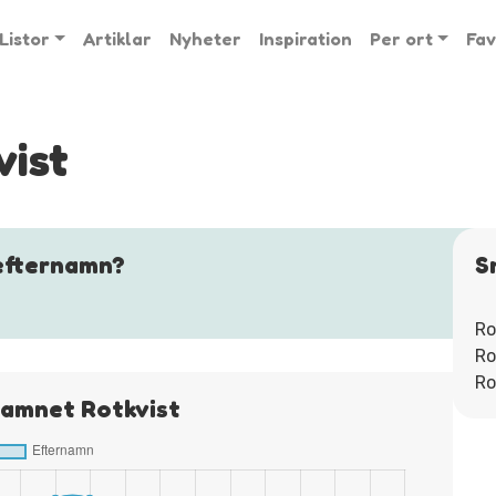
Listor
Artiklar
Nyheter
Inspiration
Per ort
Fav
vist
efternamn?
S
Ro
Ro
Ro
namnet Rotkvist