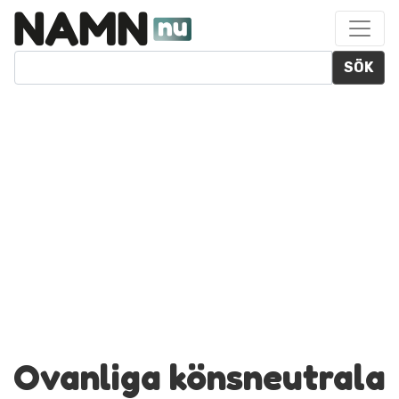
SÖK
Ovanliga könsneutrala