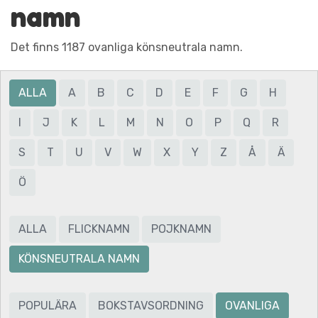
namn
Det finns 1187 ovanliga könsneutrala namn.
ALLA
A
B
C
D
E
F
G
H
I
J
K
L
M
N
O
P
Q
R
S
T
U
V
W
X
Y
Z
Å
Ä
Ö
ALLA
FLICKNAMN
POJKNAMN
KÖNSNEUTRALA NAMN
POPULÄRA
BOKSTAVSORDNING
OVANLIGA