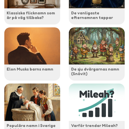
Klassiska flicknamn som
De vanligaste
är på väg tillbaka?
efternamnen tappar
Elon Musks barns namn
De sju dvärgarnas namn
(Snövit)
Populära namn i Sverige
Varför trendar Mileah?