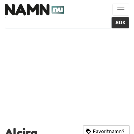
SÖK
Alcira
Favoritnamn?