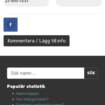
på 1880-talet
Kommentera / Lägg till info
Sök
Populär statistik
Namntoppen
Hur många heter?
Sveriges vanligaste namn?