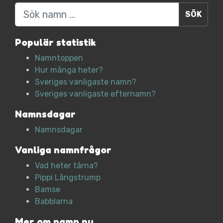
Sök
Populär statistik
Namntoppen
Hur många heter?
Sveriges vanligaste namn?
Sveriges vanligaste efternamn?
Namnsdagar
Namnsdagar
Vanliga namnfrågor
Vad heter tårna?
Pippi Långstrump
Bamse
Babblarna
Mer om namn.nu