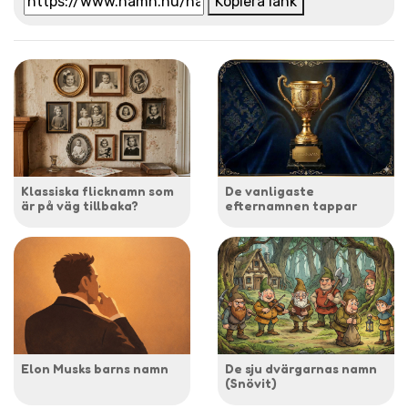
Kopiera länk
Klassiska flicknamn som
De vanligaste
är på väg tillbaka?
efternamnen tappar
Elon Musks barns namn
De sju dvärgarnas namn
(Snövit)