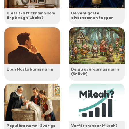
Klassiska flicknamn som
De vanligaste
är på väg tillbaka?
efternamnen tappar
Elon Musks barns namn
De sju dvärgarnas namn
(Snövit)
Populära namn i Sverige
Varför trendar Mileah?