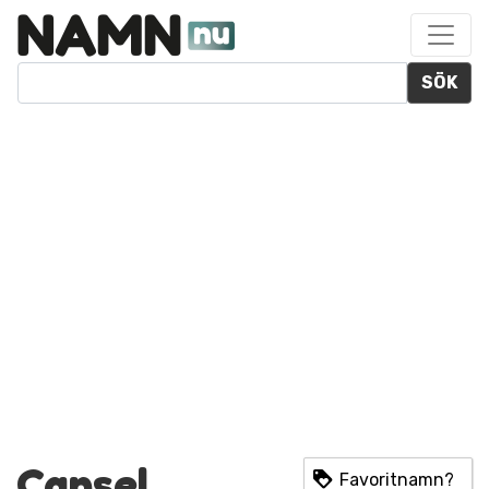
SÖK
Cansel
Favoritnamn?