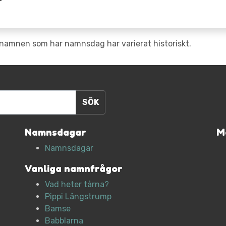
namnen som har namnsdag har varierat historiskt.
Namnsdagar
M
Namnsdagar
Vanliga namnfrågor
Vad heter tårna?
Pippi Långstrump
Bamse
Babblarna