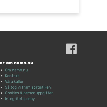
er om namn.nu
Om namn.nu
Kontakt
Våra källor
Så tog vi fram statistiken
Cookies & personuppgifter
Integritetspolicy