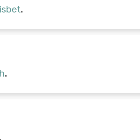
isbet
.
th
.
.