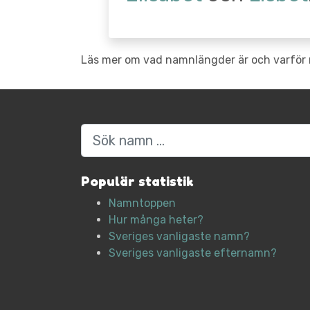
Läs mer om vad namnlängder är och varför 
Sök
Populär statistik
Namntoppen
Hur många heter?
Sveriges vanligaste namn?
Sveriges vanligaste efternamn?