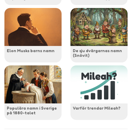
Elon Musks barns namn
De sju dvärgarnas namn
(Snövit)
Populära namn i Sverige
Varför trendar Mileah?
på 1880-talet