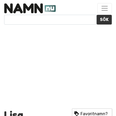
SÖK
Lisa
Favoritnamn?