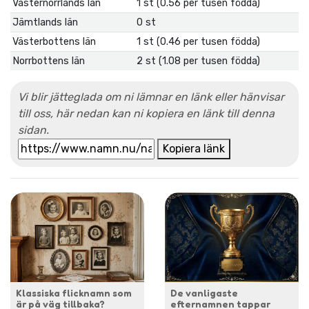
Västernorrlands län
1 st (0.56 per tusen födda)
Jämtlands län
0 st
Västerbottens län
1 st (0.46 per tusen födda)
Norrbottens län
2 st (1.08 per tusen födda)
Vi blir jätteglada om ni lämnar en länk eller hänvisar
till oss, här nedan kan ni kopiera en länk till denna
sidan.
Kopiera länk
Klassiska flicknamn som
De vanligaste
är på väg tillbaka?
efternamnen tappar