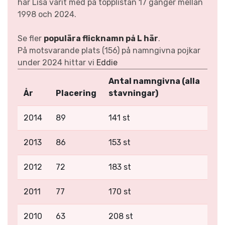
har Lisa varit med på topplistan 17 gånger mellan
1998 och 2024.
Se fler
populära flicknamn på L här
.
På motsvarande plats (156) på namngivna pojkar
under 2024 hittar vi
Eddie
Antal namngivna (alla
År
Placering
stavningar)
2014
89
141 st
2013
86
153 st
2012
72
183 st
2011
77
170 st
2010
63
208 st