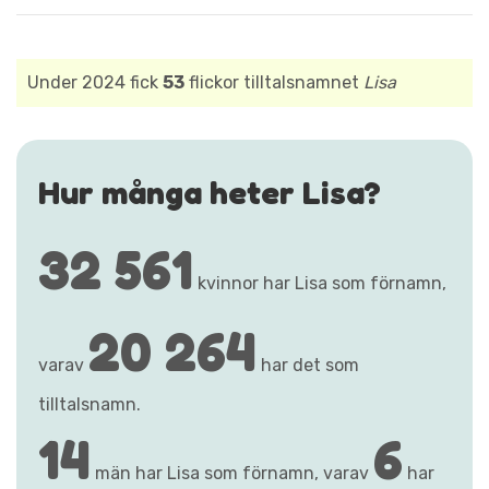
Under 2024 fick
53
flickor tilltalsnamnet
Lisa
Hur många heter Lisa?
32 561
kvinnor har Lisa som förnamn,
20 264
varav
har det som
tilltalsnamn.
14
6
män har Lisa som förnamn, varav
har