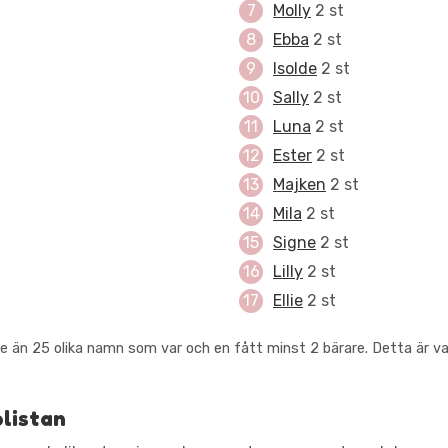
Molly
2 st
Ebba
2 st
Isolde
2 st
Sally
2 st
Luna
2 st
Ester
2 st
Majken
2 st
Mila
2 st
Signe
2 st
Lilly
2 st
Ellie
2 st
e än 25 olika namn som var och en fått minst 2 bärare. Detta är van
plistan