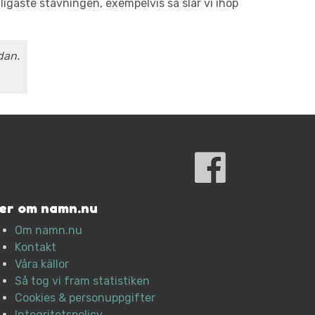
gaste stavningen, exempelvis så slår vi ihop
dan.
er om namn.nu
Om namn.nu
Kontakt
Våra källor
Så tog vi fram statistiken
Cookies & personuppgifter
Integritetspolicy