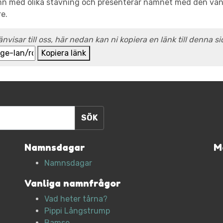
amn med olika stavning och presenterar namnet med den vanli
re.
änvisar till oss, här nedan kan ni kopiera en länk till denna si
Kopiera länk
Namnsdagar
M
Namnsdagar
Vanliga namnfrågor
Vad heter tårna?
Pippi Långstrump
Bamse