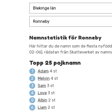
Namnstatistik för Ronneby
Här hittar du de namn som de flesta nyfödda
02-06), rådatan från Skatteverket av namng
Topp 25 pojknamn
Adam
4 st
Melvin
4 st
Sam
3 st
Love
3 st
Albin
2 st
Liam
2 st