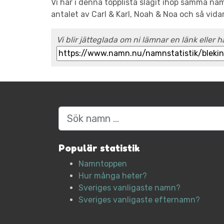
Vi har i denna topplista slagit ihop samma n
antalet av Carl & Karl, Noah & Noa och så vida
Vi blir jätteglada om ni lämnar en länk eller h
Sök
Populär statistik
Namntoppen
Hur många heter?
Sveriges vanligaste namn?
Sveriges vanligaste efternamn?