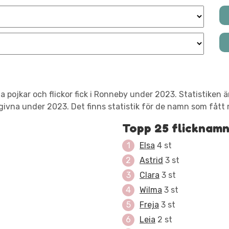
 pojkar och flickor fick i Ronneby under 2023. Statistiken
ivna under 2023. Det finns statistik för de namn som fått m
Topp 25 flicknam
Elsa
4 st
Astrid
3 st
Clara
3 st
Wilma
3 st
Freja
3 st
Leia
2 st