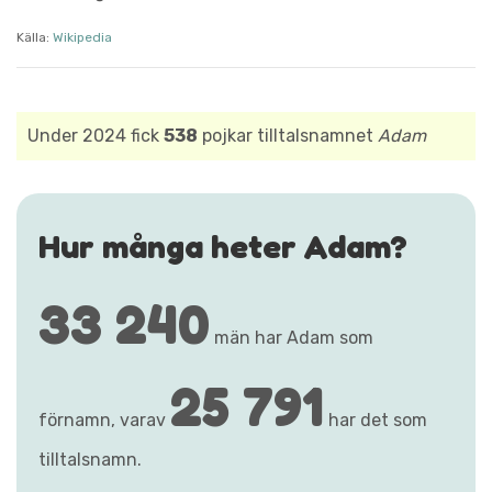
Källa:
Wikipedia
Under 2024 fick
538
pojkar tilltalsnamnet
Adam
Hur många heter Adam?
33 240
män har Adam som
25 791
förnamn, varav
har det som
tilltalsnamn.