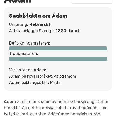
Snabbfakta om Adam
Ursprung:
Hebreiskt
Äldsta belägg i Sverige:
1220-talet
Befolkningsmätaren:
Trendmätaren:
Varianter av Adam:
Adam på rövarspråket: Adodamom
Adam baklänges blir: Mada
Adam
är ett mansnamn av hebreiskt ursprung. Det är
härlett från det hebreiska substantivet adâmâh, som
betyder jord, av roten 'âdâm' med betydelsen
röd,