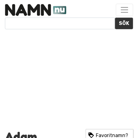
SÖK
Adam
Favoritnamn?