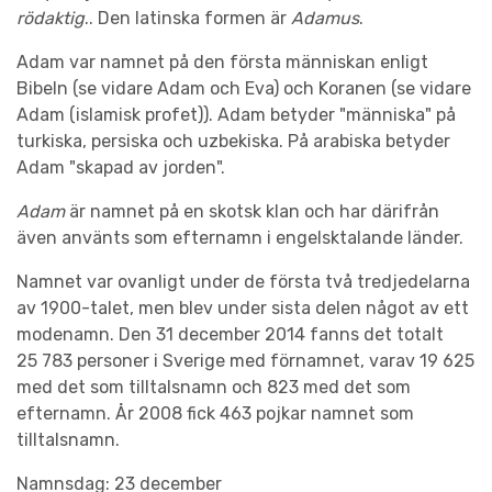
rödaktig
.. Den latinska formen är
Adamus
.
Adam var namnet på den första människan enligt
Bibeln (se vidare Adam och Eva) och Koranen (se vidare
Adam (islamisk profet)). Adam betyder "människa" på
turkiska, persiska och uzbekiska. På arabiska betyder
Adam "skapad av jorden".
Adam
är namnet på en skotsk klan och har därifrån
även använts som efternamn i engelsktalande länder.
Namnet var ovanligt under de första två tredjedelarna
av 1900-talet, men blev under sista delen något av ett
modenamn. Den 31 december 2014 fanns det totalt
25 783 personer i Sverige med förnamnet, varav 19 625
med det som tilltalsnamn och 823 med det som
efternamn. År 2008 fick 463 pojkar namnet som
tilltalsnamn.
Namnsdag: 23 december