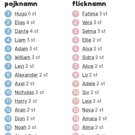
pojknamn
flicknamn
Hugo
5 st
Fatima
3 st
Elias
4 st
Vera
3 st
Dante
4 st
Selma
3 st
Liam
3 st
Ellie
2 st
Adam
3 st
Alva
2 st
William
3 st
Sidra
2 st
Levi
2 st
Alice
2 st
Alexander
2 st
Lo
2 st
Axel
2 st
Adele
2 st
Nicholas
2 st
Siv
2 st
Harry
2 st
Leia
2 st
Aran
2 st
Nova
2 st
Dion
2 st
Amara
2 st
Noah
2 st
Alma
2 st