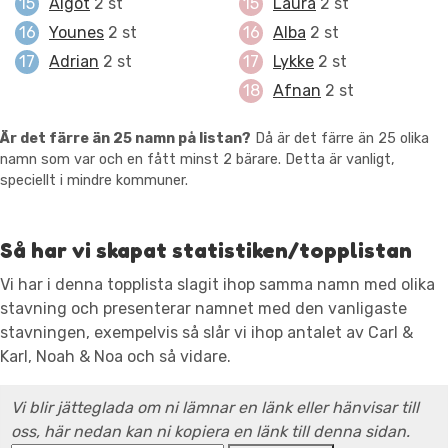
Algot
2 st
Laura
2 st
Younes
2 st
Alba
2 st
Adrian
2 st
Lykke
2 st
Afnan
2 st
Är det färre än 25 namn på listan?
Då är det färre än 25 olika
namn som var och en fått minst 2 bärare. Detta är vanligt,
speciellt i mindre kommuner.
Så har vi skapat statistiken/topplistan
Vi har i denna topplista slagit ihop samma namn med olika
stavning och presenterar namnet med den vanligaste
stavningen, exempelvis så slår vi ihop antalet av Carl &
Karl, Noah & Noa och så vidare.
Vi blir jätteglada om ni lämnar en länk eller hänvisar till
oss, här nedan kan ni kopiera en länk till denna sidan.