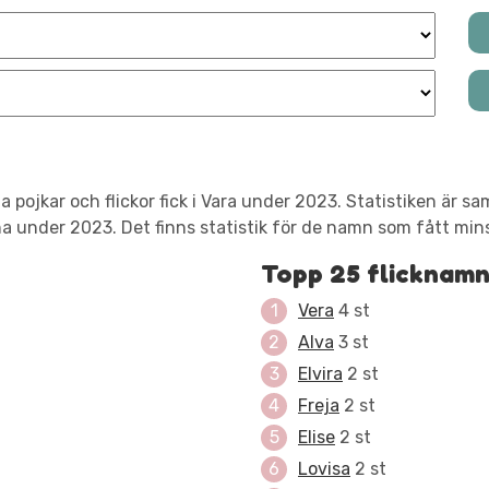
 pojkar och flickor fick i Vara under 2023. Statistiken är
 under 2023. Det finns statistik för de namn som fått mins
Topp 25 flicknam
Vera
4 st
Alva
3 st
Elvira
2 st
Freja
2 st
Elise
2 st
Lovisa
2 st