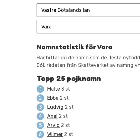
Namnstatistik för Vara
Här hittar du de namn som de flesta nyfödda
06), rådatan från Skatteverket av namngivna
Topp 25 pojknamn
Malte
3 st
Ebbe
2 st
Ludvig
2 st
Axel
2 st
Arvid
2 st
Wilmer
2 st