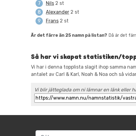
Nils
2 st
Alexander
2 st
Frans
2 st
Är det färre än 25 namn på listan?
Då är det färr
Så har vi skapat statistiken/top
Vi har i denna topplista slagit ihop samma n
antalet av Carl & Karl, Noah & Noa och så vida
Vi blir jätteglada om ni lämnar en länk eller h
Sök