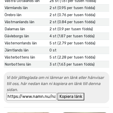
Västra Götalands län
26 st (1.61 per tusen födda)
Värmlands län
2 st (0.95 per tusen födda)
Örebro län
2 st (0.76 per tusen födda)
Västmanlands län
2 st (0.84 per tusen födda)
Dalarnas län
2 st (0.9 per tusen födda)
Gävleborgs län
4 st (1.87 per tusen födda)
Västernorrlands län
5 st (2.79 per tusen födda)
Jämtlands län
0 st
Västerbottens län
5 st (2.28 per tusen födda)
Norrbottens län
3 st (1.63 per tusen födda)
Vi blir jätteglada om ni lämnar en länk eller hänvisar
till oss, här nedan kan ni kopiera en länk till denna
sidan.
Kopiera länk