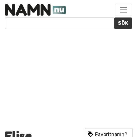
SÖK
Elise
Favoritnamn?