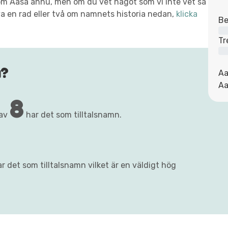
t om Aasa ännu, men om du vet något som vi inte vet så
va en rad eller två om namnets historia nedan,
klicka
Be
Tr
a?
Aa
Aa
8
rav
har det som tilltalsnamn.
r det som tilltalsnamn vilket är en väldigt hög