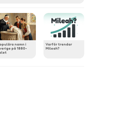
opulära namn i
Varför trendar
verige på 1880-
Mileah?
alet