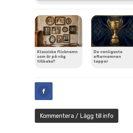
Klassiska flicknamn
De vanligaste
som är på väg
efternamnen
tillbaka?
tappar
Kommentera / Lägg till info