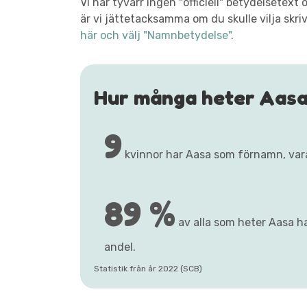
Vi har tyvärr ingen "officiell" betydelsetex
är vi jättetacksamma om du skulle vilja skri
här och välj "Namnbetydelse"
.
Hur många heter Aas
9
kvinnor har Aasa som förnamn, va
89 %
av alla som heter Aasa ha
andel.
Statistik från år 2022 (SCB)