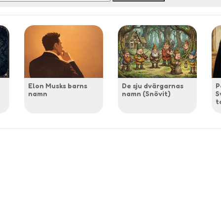
Elon Musks barns
De sju dvärgarnas
P
namn
namn (Snövit)
S
t