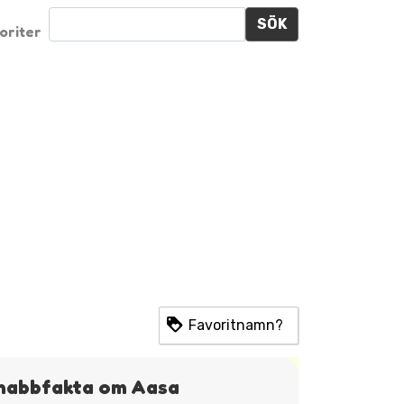
SÖK
oriter
Favoritnamn?
nabbfakta om Aasa