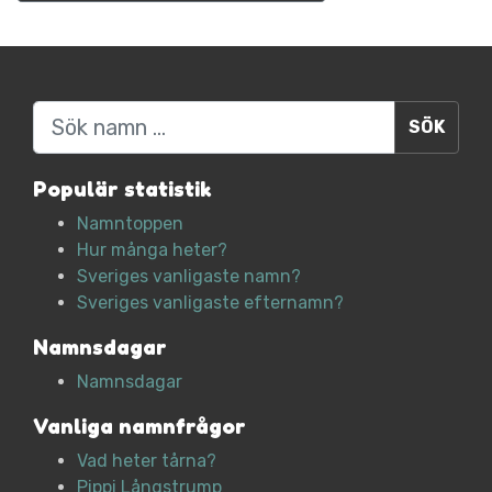
Sök
Populär statistik
Namntoppen
Hur många heter?
Sveriges vanligaste namn?
Sveriges vanligaste efternamn?
Namnsdagar
Namnsdagar
Vanliga namnfrågor
Vad heter tårna?
Pippi Långstrump