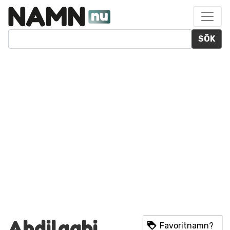
SÖK
Abdilaahi
Favoritnamn?