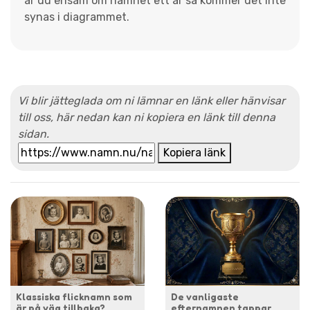
är du ensam om namnet ett år så kommer det inte
synas i diagrammet.
Vi blir jätteglada om ni lämnar en länk eller hänvisar
till oss, här nedan kan ni kopiera en länk till denna
sidan.
Kopiera länk
Klassiska flicknamn som
De vanligaste
är på väg tillbaka?
efternamnen tappar