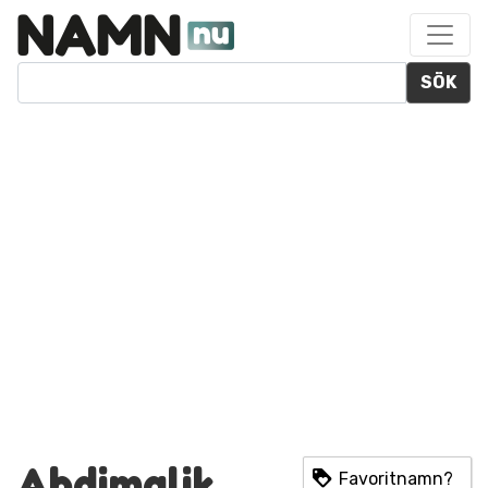
SÖK
Abdimalik
Favoritnamn?