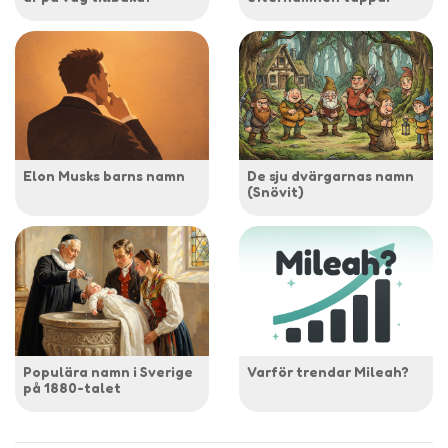
Elon Musks barns namn
De sju dvärgarnas namn
(Snövit)
Populära namn i Sverige
Varför trendar Mileah?
på 1880-talet