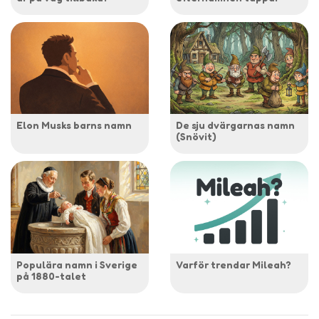
Elon Musks barns namn
De sju dvärgarnas namn
(Snövit)
Populära namn i Sverige
Varför trendar Mileah?
på 1880-talet