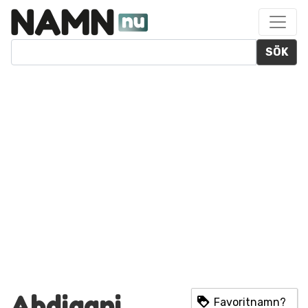
SÖK
Abdiqani
Favoritnamn?