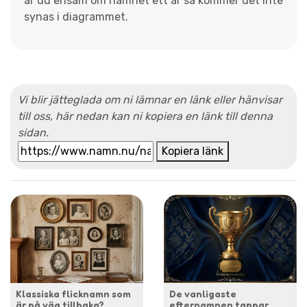
är du ensam om namnet ett år så kommer det inte
synas i diagrammet.
Vi blir jätteglada om ni lämnar en länk eller hänvisar
till oss, här nedan kan ni kopiera en länk till denna
sidan.
Kopiera länk
Klassiska flicknamn som
De vanligaste
är på väg tillbaka?
efternamnen tappar