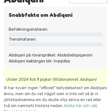
Snabbfakta om Abdiqani
Befolkningsmätaren:
Trendmätaren:
Abdiqani på rövarspråket: Abobdodiqoqanoni
Abdiqani baklänges blir: Inaqidba
Under 2024 fick
1
pojkar tilltalsnamnet
Abdiqani
Vi har tyvärr ingen "officiell" betydelsetext om Abdiqani
ännu, men om du vet något som vi inte vet så är vi
jättetacksamma om du skulle vilja skriva en rad eller
två om namnets historia nedan,
klicka här och välj