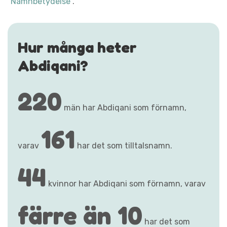
"Namnbetydelse"
.
Hur många heter
Abdiqani?
220
män har Abdiqani som förnamn,
161
varav
har det som tilltalsnamn.
44
kvinnor har Abdiqani som förnamn, varav
färre än 10
har det som