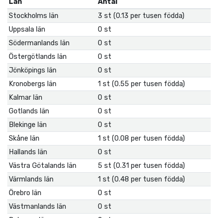
Län
Antal
Stockholms län
3 st (0.13 per tusen födda)
Uppsala län
0 st
Södermanlands län
0 st
Östergötlands län
0 st
Jönköpings län
0 st
Kronobergs län
1 st (0.55 per tusen födda)
Kalmar län
0 st
Gotlands län
0 st
Blekinge län
0 st
Skåne län
1 st (0.08 per tusen födda)
Hallands län
0 st
Västra Götalands län
5 st (0.31 per tusen födda)
Värmlands län
1 st (0.48 per tusen födda)
Örebro län
0 st
Västmanlands län
0 st