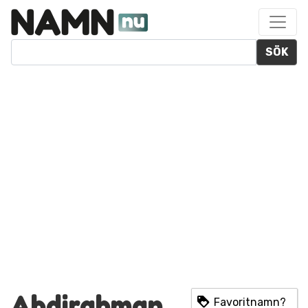
SÖK
Abdirahman
Favoritnamn?