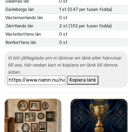
Dalarnas län
0 st
Gävleborgs län
1 st (0.47 per tusen födda)
Västernorrlands län
0 st
Jämtlands län
2 st (1.92 per tusen födda)
Västerbottens län
0 st
Norrbottens län
0 st
Vi blir jätteglada om ni lämnar en länk eller hänvisar
till oss, här nedan kan ni kopiera en länk till denna
sidan.
Kopiera länk