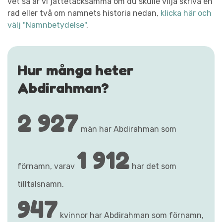
vet så är vi jättetacksamma om du skulle vilja skriva en
rad eller två om namnets historia nedan,
klicka här och
välj "Namnbetydelse"
.
Hur många heter
Abdirahman?
2 927
män har Abdirahman som
1 912
förnamn, varav
har det som
tilltalsnamn.
947
kvinnor har Abdirahman som förnamn,