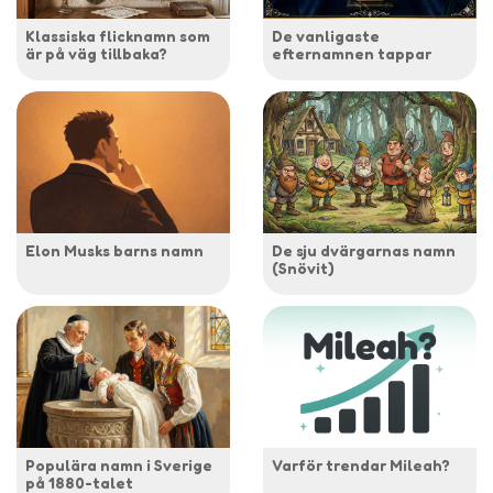
Klassiska flicknamn som
De vanligaste
är på väg tillbaka?
efternamnen tappar
Elon Musks barns namn
De sju dvärgarnas namn
(Snövit)
Populära namn i Sverige
Varför trendar Mileah?
på 1880-talet