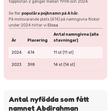
topplistan 2 gånger mellan 1998 och 2024.
Se fler
populära pojknamn på A här
.
På motsvarande plats (474) på namngivna flickor
under 2024 hittar vi
Elissa
Antal namngivna (alla
År
Placering
stavningar)
2024
474
11 st (11 st)
2023
398
14 st (14 st)
Antal nyfödda som fått
namnet Abdirahman