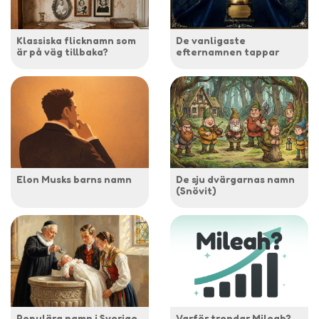
Klassiska flicknamn som
De vanligaste
är på väg tillbaka?
efternamnen tappar
Elon Musks barns namn
De sju dvärgarnas namn
(Snövit)
Populära namn i Sverige
Varför trendar Mileah?