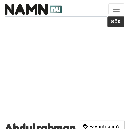
SÖK
Abdulrahman
Favoritnamn?