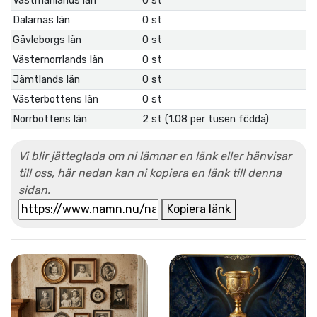
Västmanlands län
0 st
Dalarnas län
0 st
Gävleborgs län
0 st
Västernorrlands län
0 st
Jämtlands län
0 st
Västerbottens län
0 st
Norrbottens län
2 st (1.08 per tusen födda)
Vi blir jätteglada om ni lämnar en länk eller hänvisar
till oss, här nedan kan ni kopiera en länk till denna
sidan.
Kopiera länk