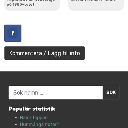
på 1880-talet
Kommentera / Lägg till info
Sök
Populär statistik
Namntoppen
Hur många heter?