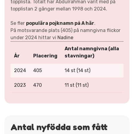
topplista. Totalt har Abdulrahman varit med på
topplistan 2 gånger mellan 1998 och 2024.
Se fler
populära pojknamn på A här
.
På motsvarande plats (405) på namngivna flickor
under 2024 hittar vi
Nadine
Antal namngivna (alla
År
Placering
stavningar)
2024
405
14 st (14 st)
2023
470
11 st (11 st)
Antal nyfödda som fått