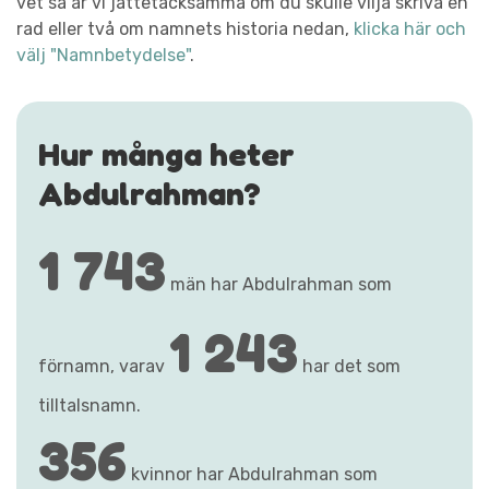
vet så är vi jättetacksamma om du skulle vilja skriva en
rad eller två om namnets historia nedan,
klicka här och
välj "Namnbetydelse"
.
Hur många heter
Abdulrahman?
1 743
män har Abdulrahman som
1 243
förnamn, varav
har det som
tilltalsnamn.
356
kvinnor har Abdulrahman som