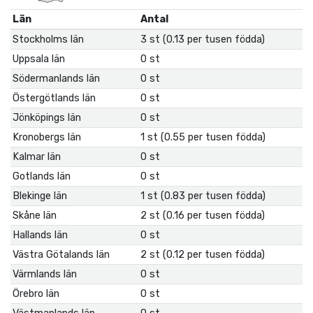
Län
Antal
Stockholms län
3 st (0.13 per tusen födda)
Uppsala län
0 st
Södermanlands län
0 st
Östergötlands län
0 st
Jönköpings län
0 st
Kronobergs län
1 st (0.55 per tusen födda)
Kalmar län
0 st
Gotlands län
0 st
Blekinge län
1 st (0.83 per tusen födda)
Skåne län
2 st (0.16 per tusen födda)
Hallands län
0 st
Västra Götalands län
2 st (0.12 per tusen födda)
Värmlands län
0 st
Örebro län
0 st