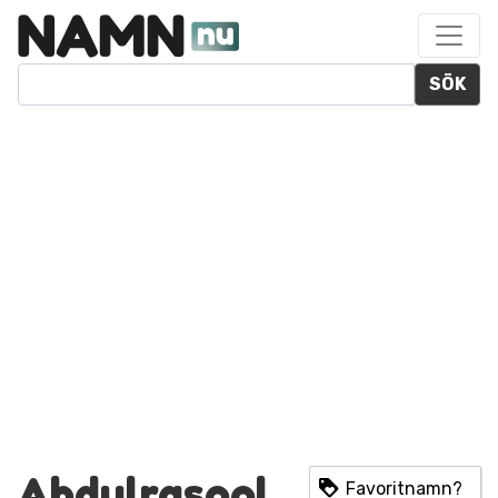
SÖK
Abdulrasool
Favoritnamn?