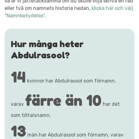
så är vi jättetacksamma om du skulle vilja skriva en rad
eller två om namnets historia nedan,
klicka här och välj
"Namnbetydelse"
.
Hur många heter
Abdulrasool?
14
kvinnor har Abdulrasool som förnamn,
färre än 10
varav
har det
som tilltalsnamn.
13
män har Abdulrasool som förnamn, varav