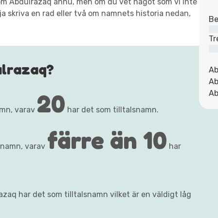
xt om Abdulrazaq ännu, men om du vet något som vi inte
ja skriva en rad eller två om namnets historia nedan,
Be
Tr
ulrazaq?
Ab
Ab
20
Ab
mn, varav
har det som tilltalsnamn.
färre än 10
rnamn, varav
har
zaq har det som tilltalsnamn vilket är en väldigt låg