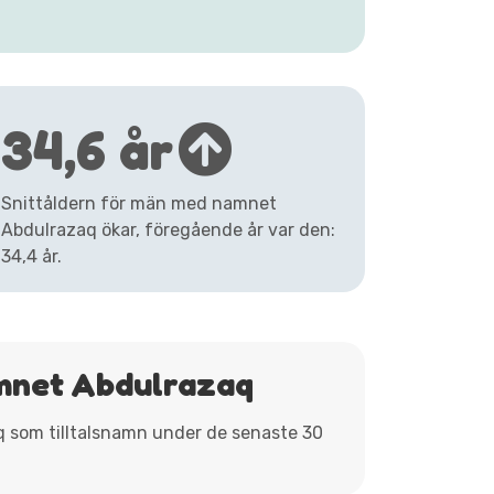
34,6 år
Snittåldern för män med namnet
Abdulrazaq ökar, föregående år var den:
34,4 år.
amnet Abdulrazaq
aq som tilltalsnamn under de senaste 30