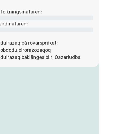
folkningsmätaren:
endmätaren:
dulrazaq på rövarspråket:
obdodulolrorazozaqoq
dulrazaq baklänges blir: Qazarludba