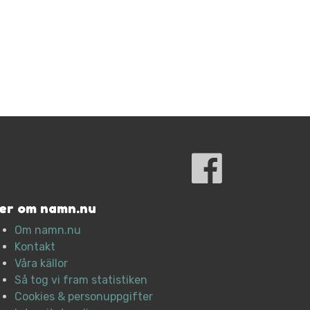
er om namn.nu
Om namn.nu
Kontakt
Våra källor
Så tog vi fram statistiken
Cookies & personuppgifter