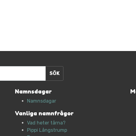
Namnsdagar
M
Namnsdagar
Vanliga namnfrågor
Vad heter tårna?
Pippi Långstrump