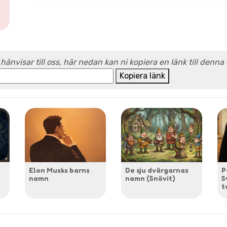
 hänvisar till oss, här nedan kan ni kopiera en länk till denna
Kopiera länk
Elon Musks barns
De sju dvärgarnas
P
namn
namn (Snövit)
S
t