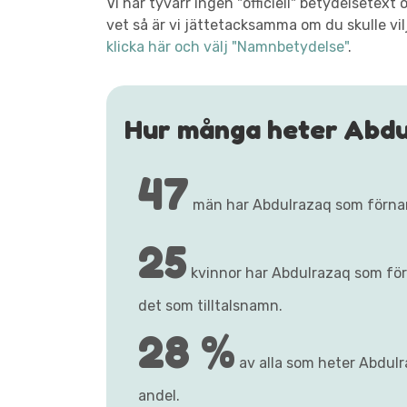
Vi har tyvärr ingen "officiell" betydelsete
vet så är vi jättetacksamma om du skulle vil
klicka här och välj "Namnbetydelse"
.
Hur många heter Abd
47
män har Abdulrazaq som förna
25
kvinnor har Abdulrazaq som fö
det som tilltalsnamn.
28 %
av alla som heter Abdulra
andel.