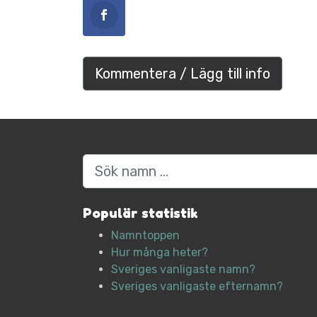
Kommentera / Lägg till info
Sök
Populär statistik
Namntoppen
Hur många heter?
Sveriges vanligaste namn?
Sveriges vanligaste efternamn?