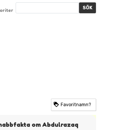
SÖK
oriter
Favoritnamn?
nabbfakta om Abdulrazaq