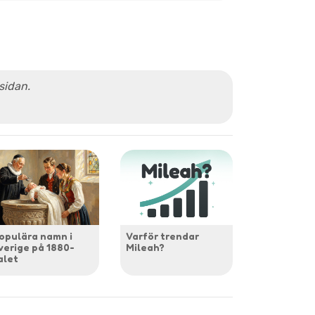
 sidan.
opulära namn i
Varför trendar
verige på 1880-
Mileah?
alet