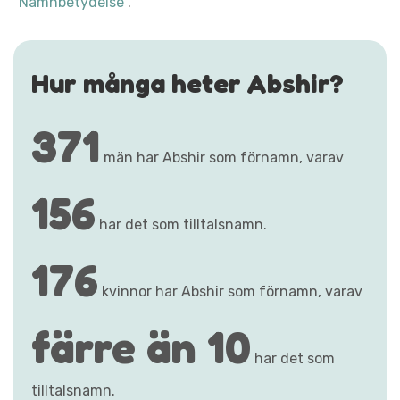
"Namnbetydelse"
.
Hur många heter Abshir?
371
män har Abshir som förnamn, varav
156
har det som tilltalsnamn.
176
kvinnor har Abshir som förnamn, varav
färre än 10
har det som
tilltalsnamn.