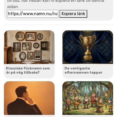
till oss, här nedan kan ni kopiera en länk till denna
sidan.
Kopiera länk
Klassiska flicknamn som
De vanligaste
är på väg tillbaka?
efternamnen tappar