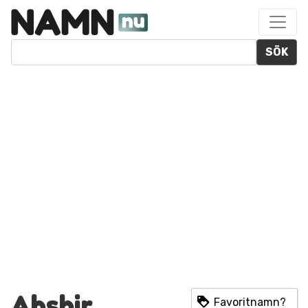
SÖK
Abshir
Favoritnamn?