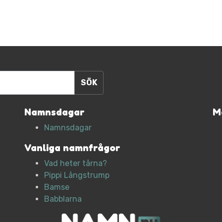
Namnsdagar
M
Namnsdagar
Vanliga namnfrågor
Vad heter tårna?
Pippi Långstrump
Bamse
Babblarna