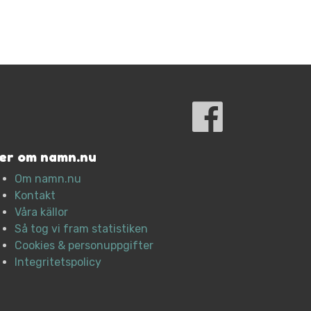
er om namn.nu
Om namn.nu
Kontakt
Våra källor
Så tog vi fram statistiken
Cookies & personuppgifter
Integritetspolicy