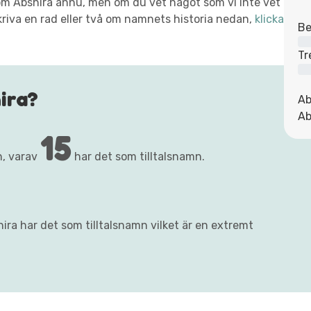
t om Abshira ännu, men om du vet något som vi inte vet
kriva en rad eller två om namnets historia nedan,
klicka
Be
Tr
ira?
Ab
Ab
15
n, varav
har det som tilltalsnamn.
ira har det som tilltalsnamn vilket är en extremt