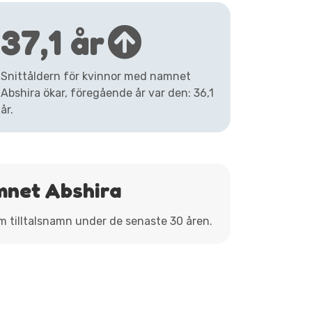
37,1 år
Snittåldern för kvinnor med namnet
Abshira ökar, föregående år var den: 36,1
år.
mnet Abshira
om tilltalsnamn under de senaste 30 åren.