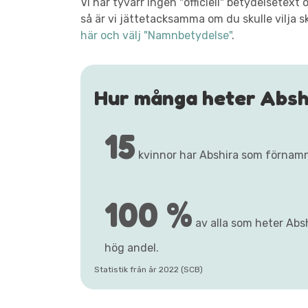
Vi har tyvärr ingen "officiell" betydelsetex
så är vi jättetacksamma om du skulle vilja s
här och välj "Namnbetydelse"
.
Hur många heter Absh
15
kvinnor har Abshira som förnam
100 %
av alla som heter Absh
hög andel.
Statistik från år 2022 (SCB)