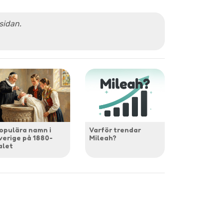
 sidan.
opulära namn i
Varför trendar
verige på 1880-
Mileah?
alet