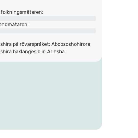
folkningsmätaren:
endmätaren:
shira på rövarspråket: Abobsoshohirora
shira baklänges blir: Arihsba