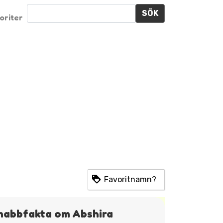
SÖK
oriter
Favoritnamn?
nabbfakta om Abshira