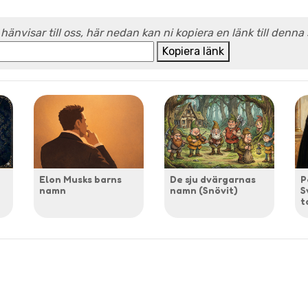
 hänvisar till oss, här nedan kan ni kopiera en länk till denna
Kopiera länk
Elon Musks barns
De sju dvärgarnas
P
namn
namn (Snövit)
S
t