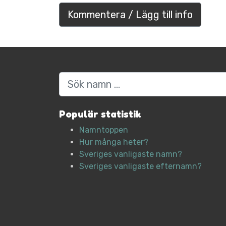
Kommentera / Lägg till info
Sök
Populär statistik
Namntoppen
Hur många heter?
Sveriges vanligaste namn?
Sveriges vanligaste efternamn?