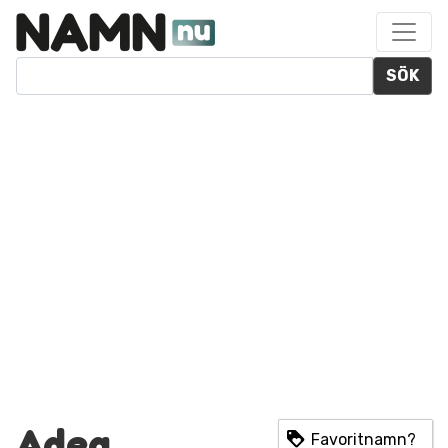
SÖK
Adea
Favoritnamn?