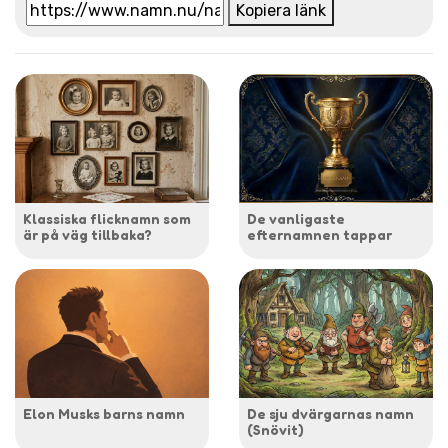
Kopiera länk
Klassiska flicknamn som
De vanligaste
är på väg tillbaka?
efternamnen tappar
Elon Musks barns namn
De sju dvärgarnas namn
(Snövit)