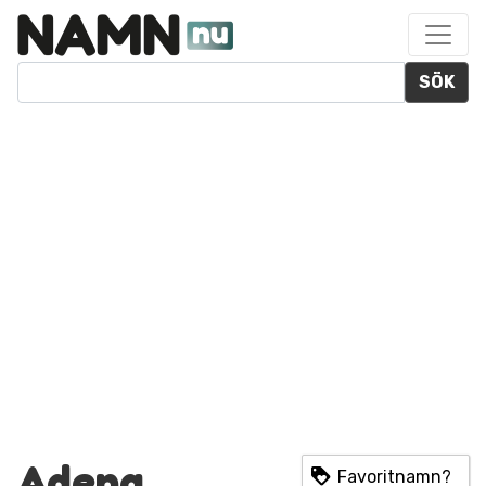
SÖK
Adena
Favoritnamn?