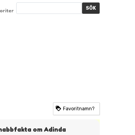
SÖK
oriter
Favoritnamn?
nabbfakta om Adinda