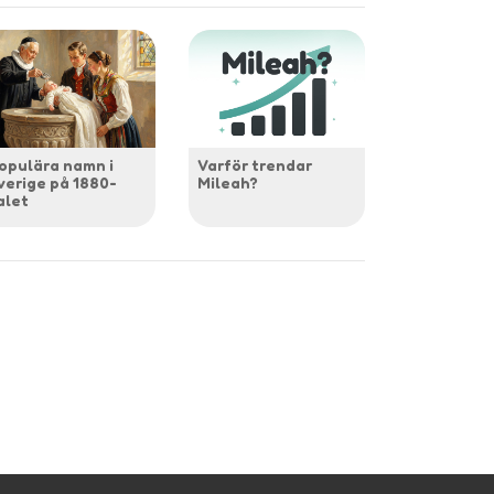
opulära namn i
Varför trendar
verige på 1880-
Mileah?
alet