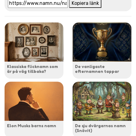
Kopiera länk
Klassiska flicknamn som
De vanligaste
är på väg tillbaka?
efternamnen tappar
Elon Musks barns namn
De sju dvärgarnas namn
(Snövit)