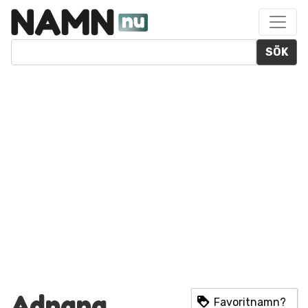
SÖK
Adnana
Favoritnamn?