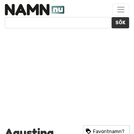
SÖK
Agustina
Favoritnamn?