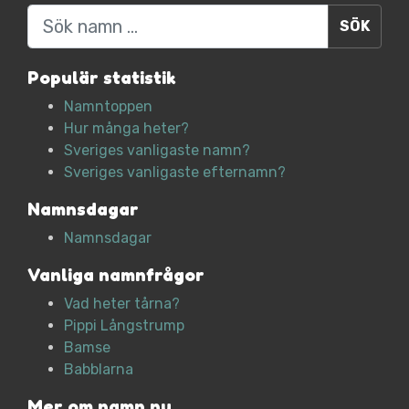
Sök
Populär statistik
Namntoppen
Hur många heter?
Sveriges vanligaste namn?
Sveriges vanligaste efternamn?
Namnsdagar
Namnsdagar
Vanliga namnfrågor
Vad heter tårna?
Pippi Långstrump
Bamse
Babblarna
Mer om namn.nu