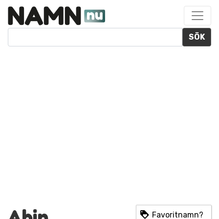
SÖK
Ahin
Favoritnamn?