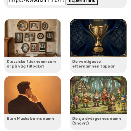
Kopiera länk
Klassiska flicknamn som
De vanligaste
är på väg tillbaka?
efternamnen tappar
Elon Musks barns namn
De sju dvärgarnas namn
(Snövit)