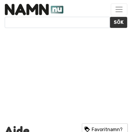
SÖK
Aide
Favoritnamn?