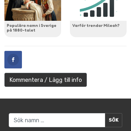
Populära namn i Sverige
Varför trendar Mileah?
på 1880-talet
Kommentera / Lägg till info
Sök