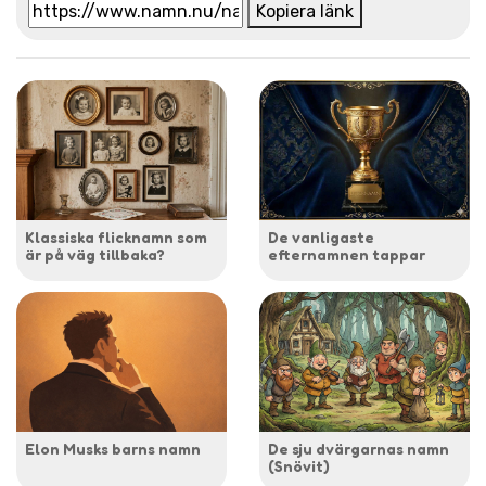
Kopiera länk
Klassiska flicknamn som
De vanligaste
är på väg tillbaka?
efternamnen tappar
Elon Musks barns namn
De sju dvärgarnas namn
(Snövit)