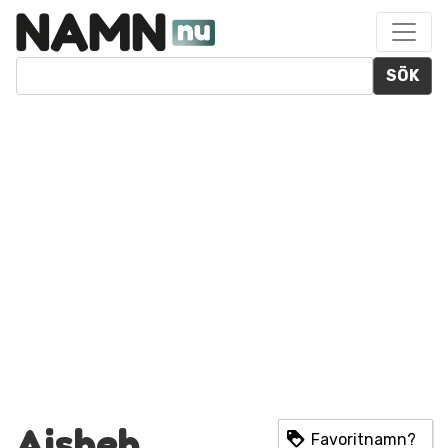
SÖK
Aisheh
Favoritnamn?