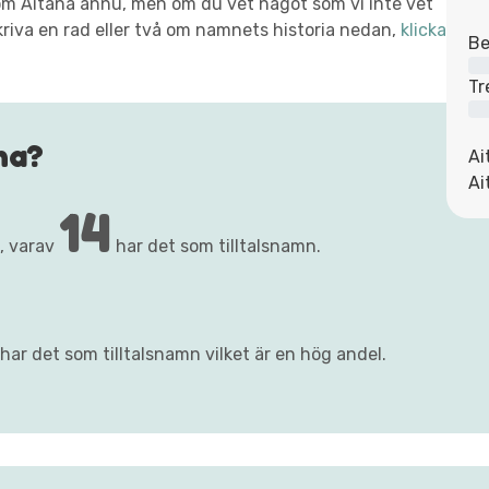
t om Aitana ännu, men om du vet något som vi inte vet
kriva en rad eller två om namnets historia nedan,
klicka
Be
Tr
na?
Ai
Ai
14
, varav
har det som tilltalsnamn.
har det som tilltalsnamn vilket är en hög andel.