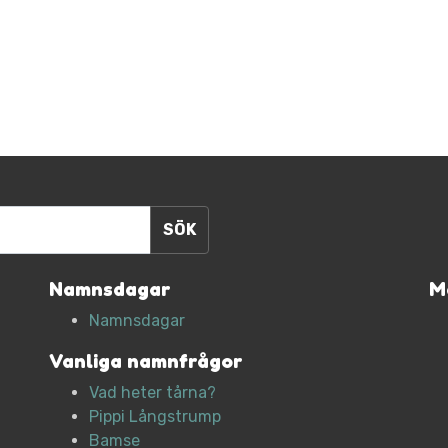
Namnsdagar
M
Namnsdagar
Vanliga namnfrågor
Vad heter tårna?
Pippi Långstrump
Bamse