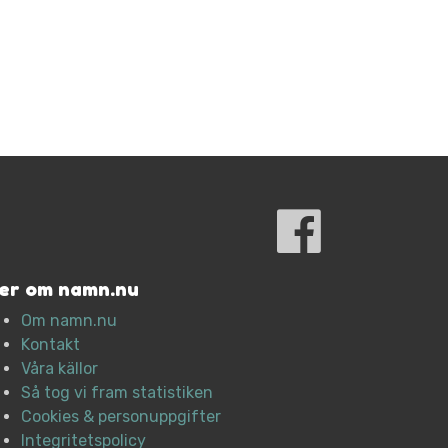
er om namn.nu
Om namn.nu
Kontakt
Våra källor
Så tog vi fram statistiken
Cookies & personuppgifter
Integritetspolicy