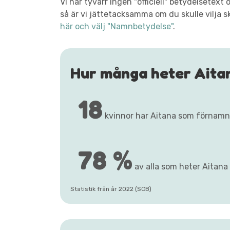
Vi har tyvärr ingen "officiell" betydelsetex
så är vi jättetacksamma om du skulle vilja s
här och välj "Namnbetydelse"
.
Hur många heter Aita
18
kvinnor har Aitana som förnamn
78 %
av alla som heter Aitana 
Statistik från år 2022 (SCB)