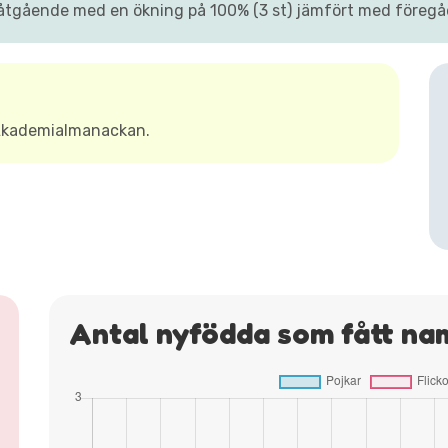
åtgående med en ökning på 100% (3 st) jämfört med föregåe
 Akademialmanackan.
Antal nyfödda som fått na