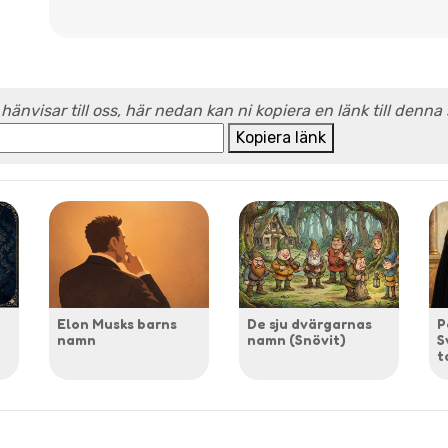
 hänvisar till oss, här nedan kan ni kopiera en länk till denna
Kopiera länk
Elon Musks barns
De sju dvärgarnas
P
namn
namn (Snövit)
S
t