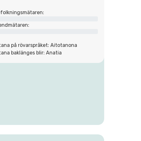
folkningsmätaren:
endmätaren:
tana på rövarspråket: Aitotanona
tana baklänges blir: Anatia