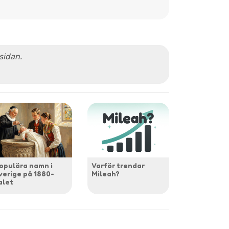
 sidan.
opulära namn i
Varför trendar
verige på 1880-
Mileah?
alet