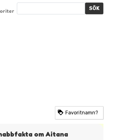
SÖK
oriter
Favoritnamn?
nabbfakta om Aitana