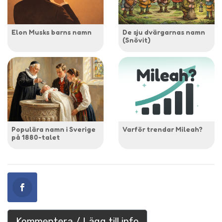
Elon Musks barns namn
De sju dvärgarnas namn
(Snövit)
Populära namn i Sverige
Varför trendar Mileah?
på 1880-talet
Kommentera / Lägg till info