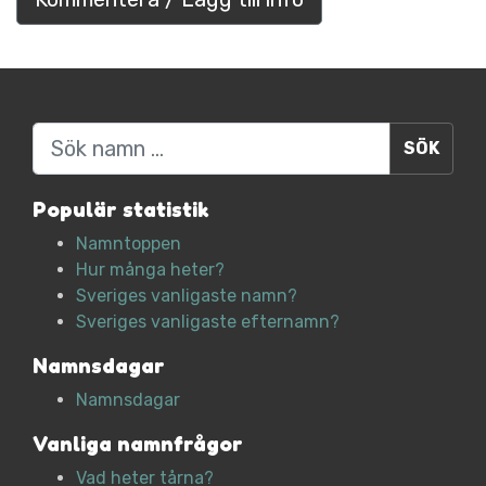
Sök
Populär statistik
Namntoppen
Hur många heter?
Sveriges vanligaste namn?
Sveriges vanligaste efternamn?
Namnsdagar
Namnsdagar
Vanliga namnfrågor
Vad heter tårna?