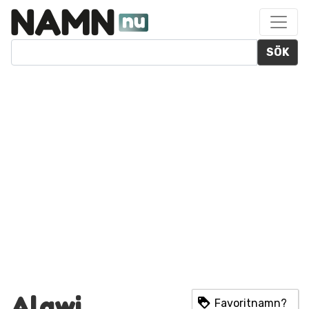
SÖK
Alawi
Favoritnamn?