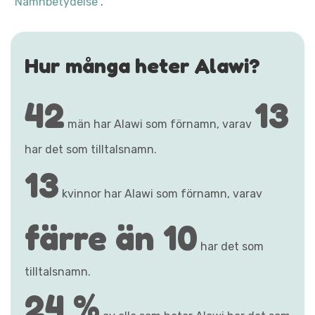
"Namnbetydelse"
.
Hur många heter Alawi?
42
13
män har Alawi som förnamn, varav
har det som tilltalsnamn.
13
kvinnor har Alawi som förnamn, varav
färre än 10
har det som
tilltalsnamn.
24 %