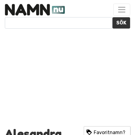
SÖK
Alesandra
Favoritnamn?