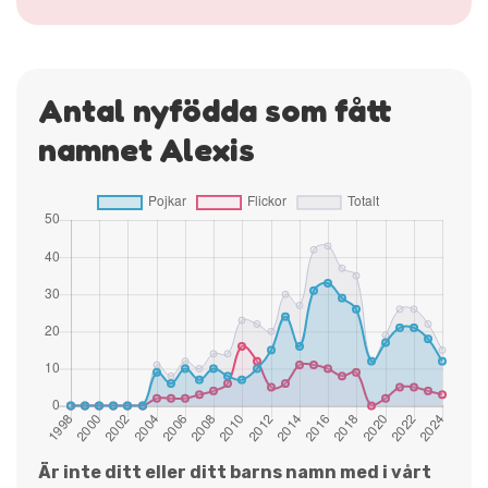
Antal nyfödda som fått
namnet Alexis
Är inte ditt eller ditt barns namn med i vårt