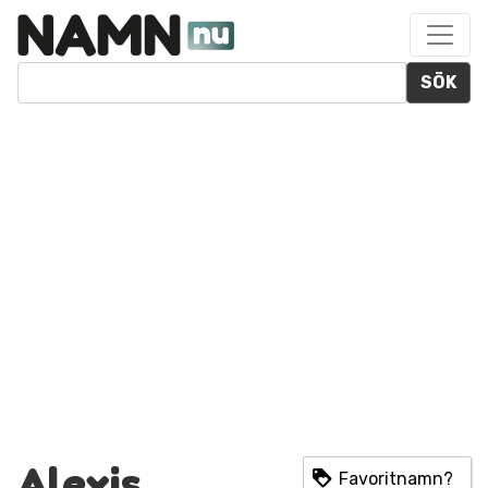
SÖK
Alexis
Favoritnamn?