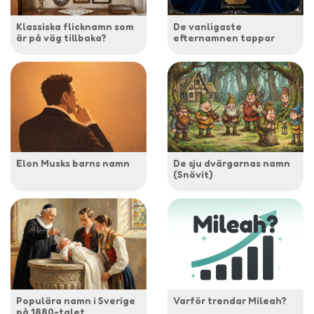
Klassiska flicknamn som
De vanligaste
är på väg tillbaka?
efternamnen tappar
Elon Musks barns namn
De sju dvärgarnas namn
(Snövit)
Populära namn i Sverige
Varför trendar Mileah?
på 1880-talet