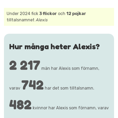
Under 2024 fick
3 flickor
och
12 pojkar
tilltalsnamnet
Alexis
Hur många heter Alexis?
2 217
män har Alexis som förnamn,
742
varav
har det som tilltalsnamn.
482
kvinnor har Alexis som förnamn, varav