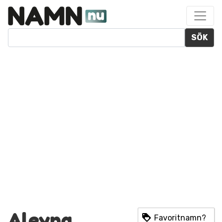
SÖK
Aleyna
Favoritnamn?