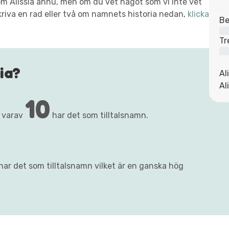
t om Alissia ännu, men om du vet något som vi inte vet
kriva en rad eller två om namnets historia nedan,
klicka
Be
Tr
ia?
Al
Al
10
, varav
har det som tilltalsnamn.
 har det som tilltalsnamn vilket är en ganska hög