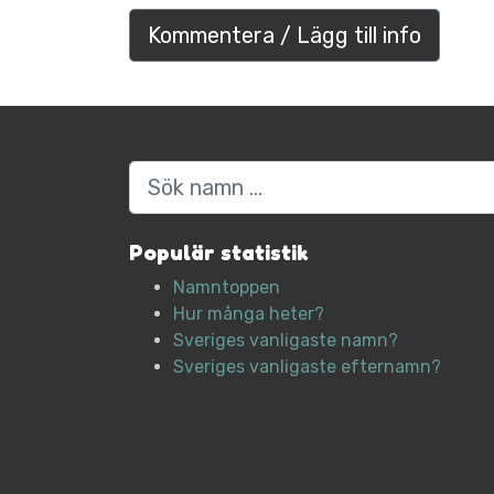
Kommentera / Lägg till info
Sök
Populär statistik
Namntoppen
Hur många heter?
Sveriges vanligaste namn?
Sveriges vanligaste efternamn?