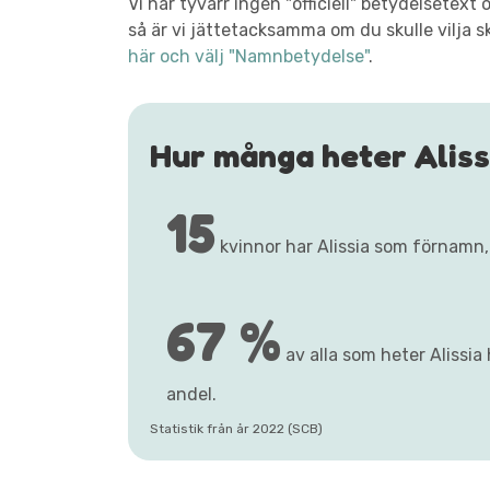
Vi har tyvärr ingen "officiell" betydelsetex
så är vi jättetacksamma om du skulle vilja s
här och välj "Namnbetydelse"
.
Hur många heter Aliss
15
kvinnor har Alissia som förnamn
67 %
av alla som heter Alissia
andel.
Statistik från år 2022 (SCB)