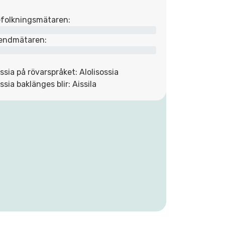
folkningsmätaren:
endmätaren:
issia på rövarspråket: Alolisossia
issia baklänges blir: Aissila