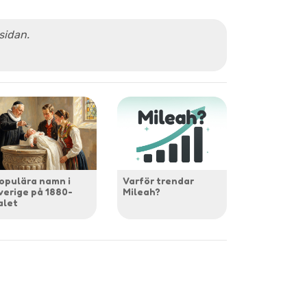
 sidan.
opulära namn i
Varför trendar
verige på 1880-
Mileah?
alet