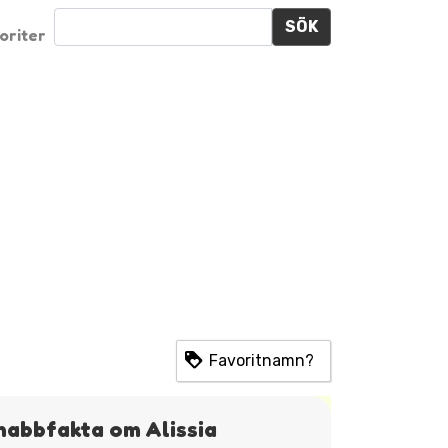
SÖK
oriter
Favoritnamn?
nabbfakta om Alissia