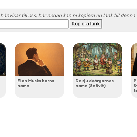
 hänvisar till oss, här nedan kan ni kopiera en länk till denna
Kopiera länk
Elon Musks barns
De sju dvärgarnas
P
namn
namn (Snövit)
S
t