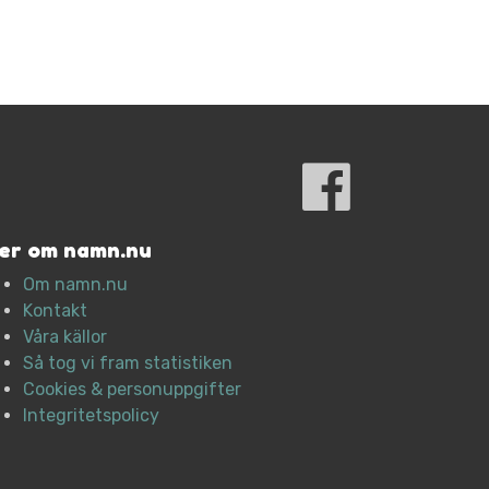
er om namn.nu
Om namn.nu
Kontakt
Våra källor
Så tog vi fram statistiken
Cookies & personuppgifter
Integritetspolicy