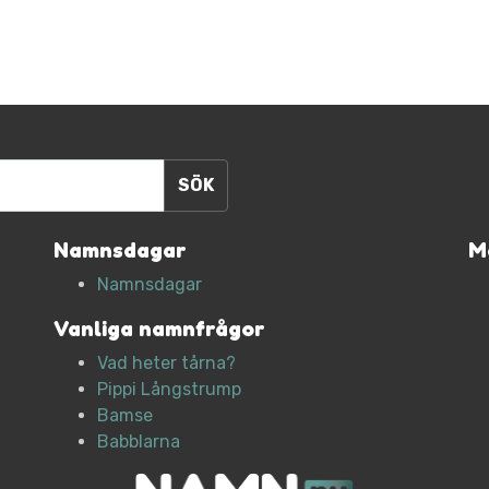
Namnsdagar
M
Namnsdagar
Vanliga namnfrågor
Vad heter tårna?
Pippi Långstrump
Bamse
Babblarna