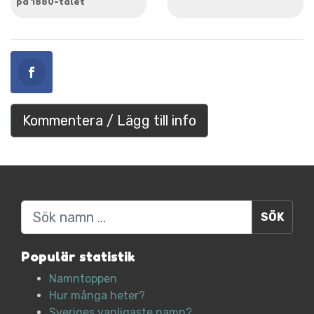
på 1880-talet
Kommentera / Lägg till info
Sök
Populär statistik
Namntoppen
Hur många heter?
Sveriges vanligaste namn?