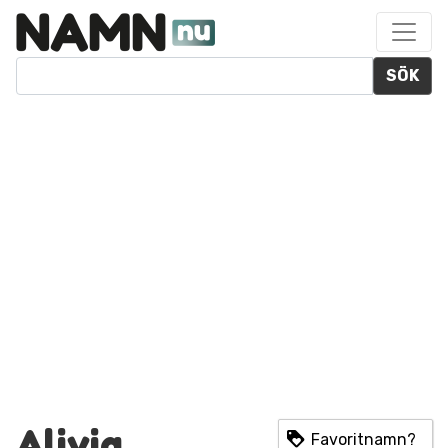
SÖK
Alivia
Favoritnamn?