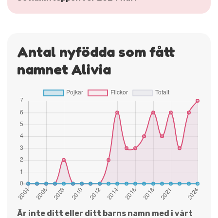
Antal nyfödda som fått
namnet Alivia
Är inte ditt eller ditt barns namn med i vårt