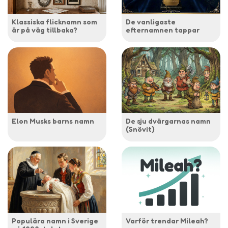
Klassiska flicknamn som
De vanligaste
är på väg tillbaka?
efternamnen tappar
Elon Musks barns namn
De sju dvärgarnas namn
(Snövit)
Populära namn i Sverige
Varför trendar Mileah?